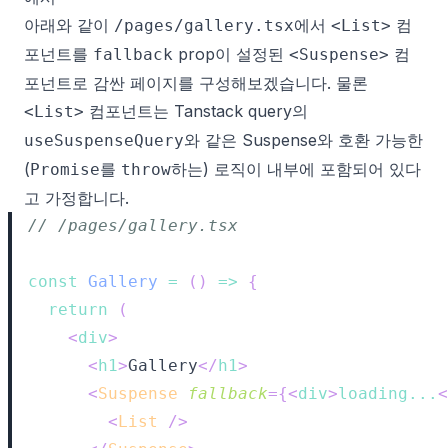
아래와 같이
에서
컴
/pages/gallery.tsx
<List>
포넌트를
prop이 설정된
컴
fallback
<Suspense>
포넌트로 감싼 페이지를 구성해보겠습니다. 물론
컴포넌트는 Tanstack query의
<List>
와 같은 Suspense와 호환 가능한
useSuspenseQuery
(
를
하는) 로직이 내부에 포함되어 있다
Promise
throw
고 가정합니다.
// /pages/gallery.tsx
const
Gallery
=
(
)
=>
{
return
(
<
div
>
<
h1
>
Gallery
</
h1
>
<
Suspense
fallback
=
{
<
div
>
loading...
<
<
List
/>