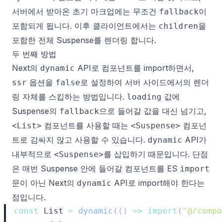
서버에서 받아온 초기 마크업에는 무조건
이
fallback
포함되게 됩니다. 이후 클라이언트에서는
을
children
포함한 전체 Suspense를 렌더링 합니다.
두 번째 방법
Next의
API로 컴포넌트를 import하면서,
dynamic
옵션을
로 설정하여 서버 사이드에서의 렌더
ssr
false
링 자체를 스킵하는 방법입니다.
값에
loading
Suspense의
으로 들어갈 값을 대신 넘기고,
fallback
컴포넌트를 사용할 때는
컴포넌
<List>
<Suspense>
트로 감싸지 않고 사용할 수 있습니다.
API가
dynamic
내부적으로
를 삽입하기 때문입니다. 단점
<Suspense>
은 매번 Suspense 안에 들어갈 컴포넌트를 ES
import
문이 아닌 Next의
API로 import해야 한다는
dynamic
점입니다.
const
List
=
dynamic
(
(
)
=>
import
(
"@/compo