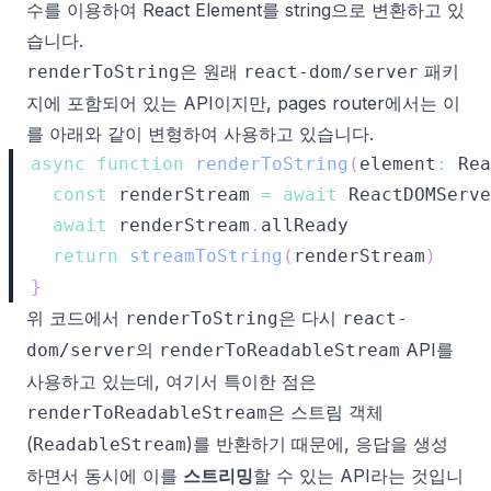
수를 이용하여 React Element를 string으로 변환하고 있
습니다
.
은 원래
패키
renderToString
react-dom/server
지에 포함되어 있는 API이지만, pages router에서는 이
를 아래와 같이
변형하여 사용하고 있습니다
.
async
function
renderToString
(
element
:
Rea
const
 renderStream 
=
await
ReactDOMServe
await
 renderStream
.
allReady
return
streamToString
(
renderStream
)
}
위 코드에서
은 다시
renderToString
react-
의
API를
dom/server
renderToReadableStream
사용하고 있는데, 여기서 특이한 점은
은 스트림 객체
renderToReadableStream
(
)를 반환하기 때문에, 응답을 생성
ReadableStream
하면서 동시에 이를
스트리밍
할 수 있는 API라는 것입니