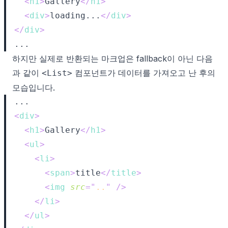
<
h1
>
Gallery
</
h1
>
<
div
>
loading...
</
div
>
</
div
>
하지만 실제로 반환되는 마크업은 fallback이 아닌 다음
과 같이
컴포넌트가 데이터를 가져오고 난 후의
<List>
모습입니다.
<
div
>
<
h1
>
Gallery
</
h1
>
<
ul
>
<
li
>
<
span
>
title
</
title
>
<
img
src
=
"
..
"
/>
</
li
>
</
ul
>