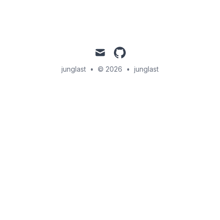
mail
github
junglast
•
© 2026
•
junglast