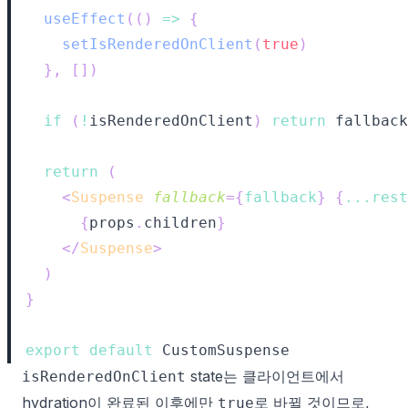
useEffect
(
(
)
=>
{
setIsRenderedOnClient
(
true
)
}
,
[
]
)
if
(
!
isRenderedOnClient
)
return
return
(
<
Suspense
fallback
=
{
fallback
}
{
...
rest
{
props
.
children
}
</
Suspense
>
)
}
export
default
CustomSuspense
state는 클라이언트에서
isRenderedOnClient
hydration이 완료된 이후에만
로 바뀔 것이므로,
true