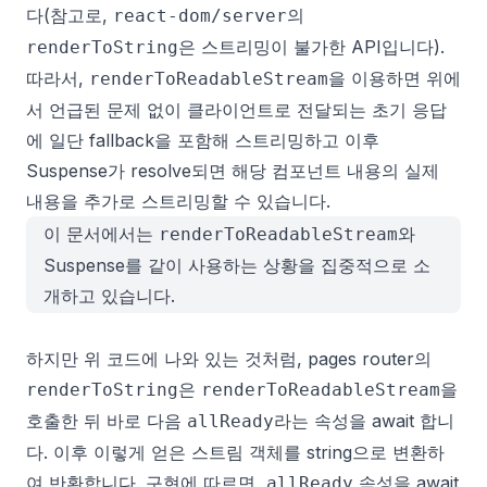
다(참고로,
의
react-dom/server
은 스트리밍이
불가
한 API입니다).
renderToString
따라서,
을 이용하면 위에
renderToReadableStream
서 언급된 문제 없이 클라이언트로 전달되는 초기 응답
에 일단 fallback을 포함해 스트리밍하고 이후
Suspense가 resolve되면 해당 컴포넌트 내용의 실제
내용을 추가로 스트리밍할 수 있습니다.
이 문서
에서는
와
renderToReadableStream
Suspense를 같이 사용하는 상황을 집중적으로 소
개하고 있습니다.
하지만 위 코드에 나와 있는 것처럼, pages router의
은
을
renderToString
renderToReadableStream
호출한 뒤 바로 다음
라는 속성을 await 합니
allReady
다. 이후 이렇게 얻은 스트림 객체를 string으로 변환하
여 반환합니다. 구현에 따르면,
속성을 await
allReady